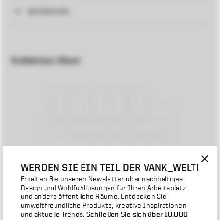
MATERIALIEN
Kollektion Mont
WERDEN SIE EIN TEIL DER VANK_WELT!
Erhalten Sie unseren Newsletter über nachhaltiges
Design und Wohlfühllösungen für Ihren Arbeitsplatz
und andere öffentliche Räume. Entdecken Sie
umweltfreundliche Produkte, kreative Inspirationen
und aktuelle Trends.
Schließen Sie sich über 10.000