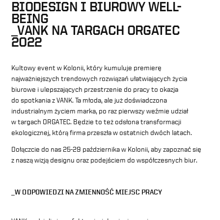
BIODESIGN I BIUROWY WELL-
BEING
_VANK NA TARGACH ORGATEC
2022
Kultowy event w Kolonii, który kumuluje premierę
najważniejszych trendowych rozwiązań ułatwiających życia
biurowe i ulepszających przestrzenie do pracy to okazja
do spotkania z VANK. Ta młoda, ale już doświadczona
industrialnym życiem marka, po raz pierwszy weźmie udział
w targach ORGATEC. Będzie to też odsłona transformacji
ekologicznej, którą firma przeszła w ostatnich dwóch latach.
Dołączcie do nas 25-29 października w Kolonii, aby zapoznać się
z naszą wizją designu oraz podejściem do współczesnych biur.
_W ODPOWIEDZI NA ZMIENNOŚĆ MIEJSC PRACY