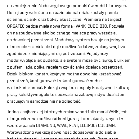
na zmniejszenie śladu węglowego produktów mebli biurowych.
Do tej pory wdrożone na bazie biomateriału zostały panele
ścienne, ścianki oraz boksy akustyczne. Premierę na targach
ORGATEC będzie miała nowa forma - VANK_CUBE_BIO. Pozwala
on na zbudowanie ekologicznego miejsca pracy wszędzie,
na dowolnej przestrzeni. Modułowy system bazuje na jednym
elemencie - sześcianie i daje możliwość łatwej zmiany wnętrza
zgodnie ze zmieniającymi się potrzebami. Pojedynczy
moduł wygląda jak pudełko, ale system może być ławką, biurkiem
z pufem, ladą, półką, regałem czy ścianką dzielącą przestrzeń.
Dzięki blokom konstrukcyjnym można dowolnie kształtować
przestrzeń, konfigurować i rekonfigurować meble
w nieskończoność. Kolekcja wspiera zespoły kreatywne i kulturę
pracy kolektywnej, ale też pozwala na zabawę indywidualistom
pracującym samodzielnie na odległość.
Jedną z najbardziej istotnych zmian w portfolio marki VANK jest
nieograniczona możliwość konfiguracji form akustycznych i 5
wzorów paneli: DIAMOND, WAVE, FLAT, ELLIPSE i COLUMN.
Wprowadzono większą dowolność dopasowania do siebie
boksów, ścianek i kompozycji paneli ściennych. Projektant