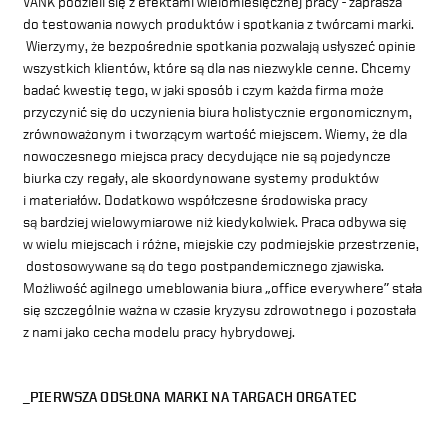
VANK podzieli się z efektami wielomiesięcznej pracy - zaprasza
do testowania nowych produktów i spotkania z twórcami marki.
Wierzymy, że bezpośrednie spotkania pozwalają usłyszeć opinie
wszystkich klientów, które są dla nas niezwykle cenne. Chcemy
badać kwestię tego, w jaki sposób i czym każda firma może
przyczynić się do uczynienia biura holistycznie ergonomicznym,
zrównoważonym i tworzącym wartość miejscem. Wiemy, że dla
nowoczesnego miejsca pracy decydujące nie są pojedyncze
biurka czy regały, ale skoordynowane systemy produktów
i materiałów. Dodatkowo współczesne środowiska pracy
są bardziej wielowymiarowe niż kiedykolwiek. Praca odbywa się
w wielu miejscach i różne, miejskie czy podmiejskie przestrzenie,
dostosowywane są do tego postpandemicznego zjawiska.
Możliwość agilnego umeblowania biura „office everywhere” stała
się szczególnie ważna w czasie kryzysu zdrowotnego i pozostała
z nami jako cecha modelu pracy hybrydowej.
_PIERWSZA ODSŁONA MARKI NA TARGACH ORGATEC