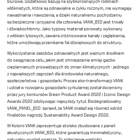
biurowe. Dodatkowo bazują na szybkorosnących roślinach
włóknistych, które są odnawialne w cyklu rocznym, nie wymagają
nawadniania i nawożenia, a dzięki naturalnemu pochodzeniu
są bezpieczne i przyjazne dla człowieka. VANK_BIO jest trwały
i dźwiękochłonny. Jako typowy materiał porowaty wykonany
z włókien łykowych, zawiera zróżnicowane kanały i zagłębienia,
które umożliwiają przenikanie fal dźwiękowych do struktury.
Wykorzystanie zasobów odnawialnych jest ważnym środkiem
do osiągnięcia celu, jakim jest zmniejszenie emisji gazów
cieplarnianych prowadzących do zmian klimatycznych - jednego
z największych zagrożeń dla środowiska naturalnego,
społeczeństwa i gospodarki. Proces eko-transformacji VANK
i udział w rozwijaniu gospodarki cyrkularnej został doceniony
przez jury konkursów Green Product Award 2022 i Iconic Design
Awards 2022 zdobywając najwyższy tytuł. Biodegradowalny
VANK_PANEL_BIO sprawił, że VANK znalazł się również wśród
finalistów nagrody Sustainability Award Design 2022.
W Kolonii VANK zaprezentuje stoisko zbudowane z paneli
akustycznych VANK_BIO, które gwarantują minimalistyczny,
naturalny wygląd wnętrza. To połączenie wartości