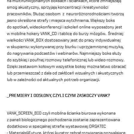
na multifunkcjonalnych boksach i ściankach, które zmniejszają
smog akustyczny, sprzyjają koncentracji i kreatywności
pracowników. Służąc osobom z neuroróżnorodnościami tworzą
jasno określone strefy i miejsca wytchnienia. Większy boks
do spotkań, wideokonferencji i szkoleń online wyposażony jest
w mobilne hokery
VANK_CO
i tablicę do burzy mózgów. Średniej
wielkości VANK_BOX dostosowany jest do pracy indywidualnej
w skupieniu: wykonywanej przy biurku i uprzyjemnionej
muzyką
,
do nagrywania podcastów i webinarów. Najmniejszy boks służy
do szybkiej i poufnej rozmowy telefonicznej lub wideo-rozmowy.
Dzięki zestawom kołowym wszystkie boksy można łatwo obracać
lub przemieszczać z dala od zakłóceń wizualnych i akustycznych
lub w zależności od aktualnych potrzeb organizacji.
_PREMIERY I ODSŁONY, CZYLI CZYM ZASKOCZY VANK?
VANK_SCREEN_BIO czyli mobilna ścianka biurowa wykonana
z paneli biologicznego pochodzenia zostanie zaprezentowana
dodatkowo w specjalnej strefie wystawowej ORGATEC
- Materials4Future, której kurator zebrał rozwiązania pozwalające