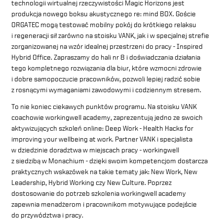
technologii wirtualnej rzeczywistości Magic Horizons jest
produkcja nowego boksu akustycznego re: mind BOX. Goście
ORGATEC mogą testować mobilny pokój do krótkiego relaksu
i regeneracji sił zarówno na stoisku VANK, jak i w specjalnej strefie
zorganizowanej na wzór idealnej przestrzeni do pracy - Inspired
Hybrid Office. Zapraszamy do hali nr 8 i doświadczania działania
tego kompletnego rozwiązania dla biur, które wzmocni zdrowie
i dobre samopoczucie pracowników, pozwoli lepiej radzić sobie
z rosnącymi wymaganiami zawodowymi i codziennym stresem.
To nie koniec ciekawych punktów programu. Na stoisku VANK
coachowie workingwell academy, zaprezentują jedno ze swoich
aktywizujących szkoleń online: Deep Work - Health Hacks for
improving your wellbeing at work. Partner VANK i specjalista
w dziedzinie doradztwa w miejscach pracy -
workingwell
z siedzibą w Monachium - dzięki swoim kompetencjom dostarcza
praktycznych wskazówek na takie tematy jak: New Work, New
Leadership, Hybrid Working czy New Culture. Poprzez
dostosowanie do potrzeb szkolenia workingwell academy
zapewnia menadżerom i pracownikom motywujące podejście
do przywództwa i pracy.