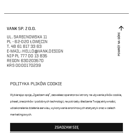
VANK SP. Z O.O.
POWRÓT NA GÓRE
UL. SARBINOWSKA 11
PL -
62-020 ŁOWĘCIN
T.
48 61 817 33 63
E-MAIL:
HELLO@VANK.DESIGN
NIP PL 777 00 13 835
REGON 630203570
KRS 0000170239
POLITYKA PLIKÓW COOKIE
Wybierając opcję „Zgadzam się”, zezwalasz operatorowi strony na używanie plików cookie,
pikseli, znaczników i podobnych technologii, na potrzeby śledzenia Twojej aktywności,
udoskonalenia działania serwisu, wykonywania anonimowych statystyk oraz w celach
marketingowych.
COPYRIGHT © VANK 2026
DESIGNED BY: STUDIO.DOBOSZ
ZGADZAM SIĘ
DEVELOPED BY: ECREO