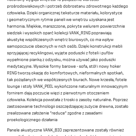
prośrodowiskowych i potrzeb dobrostanu zdrowotnego każdego
człowieka. Dzięki organicznej teksturze materiału, kolorystyce
i geometrycznym rytmie paneli we wnętrzu uzyskana jest
harmonia. Miękkie, marszczone, pokryte welurem powierzchnie
siedzisk i wysokich oparć kolekcji
VANK_RING
poprawiają
akustykę współczesnych wnętrz biurowych, co ma wpływ
samopoczucie obecnych w nich osób. Dzięki konstrukcji mebli
sprzyjającej recyklingowi, wyjęte poduszki z foteli i pufów
wypełnione pianką z odzysku, można używać jako poduszki
medytacyjne. Wysokie formy barowe - sofa, stół i nowy hoker
RING tworzą okazję do komfortowych, nieformalnych spotkań,
tak pożądanych we współczesnych biurach. Nowe krzesła, fotele
lounge i stoły
VANK_PEEL
wykończone naturalnym innowacyjnym
fornirem dają poczucie więzi z pierwotnym otoczeniem
człowieka. Kolekcja powstała z troski o zasoby naturalne. Poprzez
zastosowanie technologii oszczędzającej zużycie drewna, zostało
zrealizowane założenie "reduce" zgodne z zasadami
proekologicznego działania
Panele akustyczne VANK_BIO zaprezentowane zostały również