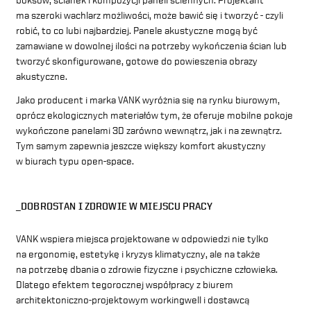
ma szeroki wachlarz możliwości, może bawić się i tworzyć - czyli
robić, to co lubi najbardziej. Panele akustyczne mogą być
zamawiane w dowolnej ilości na potrzeby wykończenia ścian lub
tworzyć skonfigurowane, gotowe do powieszenia obrazy
akustyczne.
Jako producent i marka VANK wyróżnia się na rynku biurowym,
oprócz ekologicznych materiałów tym, że oferuje mobilne pokoje
wykończone panelami 3D zarówno wewnątrz, jak i na zewnątrz.
Tym samym zapewnia jeszcze większy komfort akustyczny
w biurach typu open-space.
_DOBROSTAN I ZDROWIE W MIEJSCU PRACY
VANK wspiera miejsca projektowane w odpowiedzi nie tylko
na ergonomię, estetykę i kryzys klimatyczny, ale na także
na potrzebę dbania o zdrowie fizyczne i psychiczne człowieka.
Dlatego efektem tegorocznej współpracy z biurem
architektoniczno-projektowym
workingwell
i dostawcą